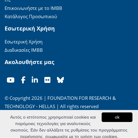
Επικοινωνήστε με το ΙΜΒΒ
Κατάλογος Προσωπικού
Εσωτερική Χρήση
Εσωτερική Χρήση
Διαδικασίες ΙΜΒΒ
Ακολουθήστε μας
© Copyright 2026 | FOUNDATION FOR RESEARCH &
TECHNOLOGY - HELLAS | All rights reserved
Αυτός ο ιστότοπος χρησιμοποιεί cookies και
ok
'Οροι Χρήσης
|
Πολιτική Απορρήτου
παρόμοιες τεχνολογίες για αναλυτικούς
σκοπούς. Εάν δεν αλλάξετε τις ρυθμίσεις του προγράμματος
Powered by
Apogee Information Systems
περιήγησης, συμφωνείτε με τη χρήση των cookies.