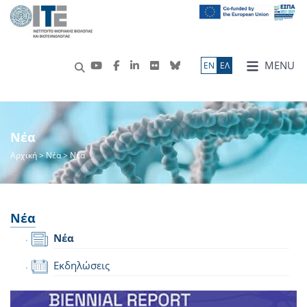
MENU
ΕN
ΕΛ
Νέα
Αρχική
>
Νέα
> Νέα
Νέα
Νέα
Εκδηλώσεις