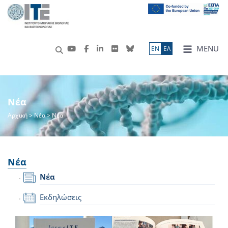
MENU
ΕN
ΕΛ
Νέα
Αρχική
>
Νέα
> Νέα
Νέα
Νέα
Εκδηλώσεις