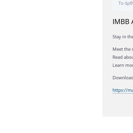
Το άρθ
IMBB 
Stay in th
Meet the 
Read abou
Learn mor
Download 
https://