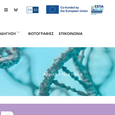
ΕN
ΕΛ
ΘΟΔΉΓΗΣΗ
ΦΩΤΟΓΡΑΦΊΕΣ
ΕΠΙΚΟΙΝΩΝΊΑ
Αρχική
>
Νέα
> Νέα